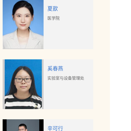
夏歆
医学院
奚春燕
实验室与设备管理处
辛可行