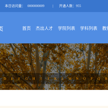
本日访问量：
0000000009
|
开通人数：955
首页
杰出人才
学院列表
学科列表
教
D
E
F
G
H
I
J
K
L
M
N
O
P
Q
R