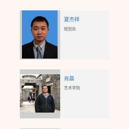
夏杰祥
规划处
肖晨
艺术学院