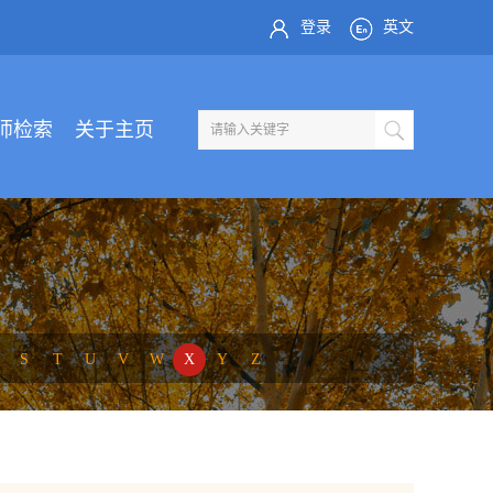
登录
英文
师检索
关于主页
S
T
U
V
W
X
Y
Z