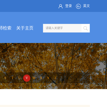
登录
英文
师检索
关于主页
S
T
U
V
W
X
Y
Z