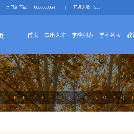
本日访问量：
0000000054
|
开通人数：955
首页
杰出人才
学院列表
学科列表
教
D
E
F
G
H
I
J
K
L
M
N
O
P
Q
R