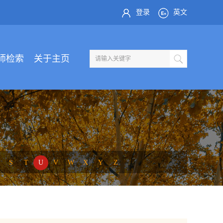
登录
英文
师检索
关于主页
S
T
U
V
W
X
Y
Z