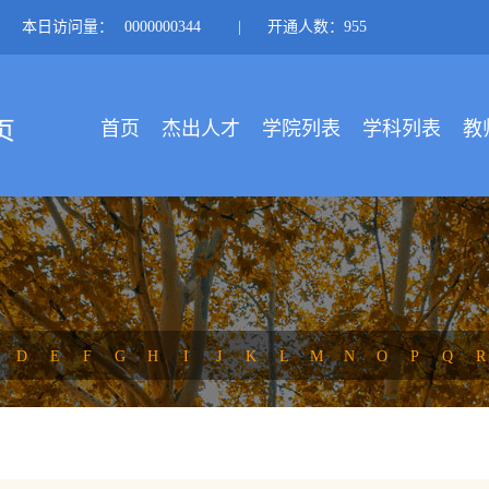
本日访问量：
0000000344
|
开通人数：955
首页
杰出人才
学院列表
学科列表
教
D
E
F
G
H
I
J
K
L
M
N
O
P
Q
R