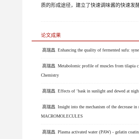
质的形成途径，建立了快速调味酱的快速发
论文成果
高瑞昌. Enhancing the quality of fermented sufu: sy
高瑞昌. Metabolomic profile of muscles from tilapia cultu
Chemistry
高瑞昌. Effects of ‘bask in sunlight and dewed at night’
高瑞昌. Insight into the mechanism of the decrease 
MACROMOLECULES
高瑞昌. Plasma activated water (PAW) - gelatin coatings