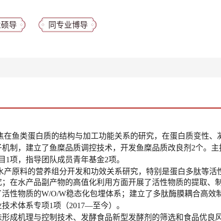
业硕导
同专业博导
焦在鱼类蛋白质的结构与加工功能关系的研究，在蛋白质变性、
子机制，建立了鱼糜品质调控技术，开发鱼糜品质改良剂
2
个。主
目
1
项，指导团队成员青年基金
2
项。
水产原料的营养组分开发和功效关系研究，特别是蛋白多肽等活
究；在水产品副产物的高值化利用方面开展了活性物质的提取、
了活性物质的
W/O/W
稳态化包埋体系；建立了多肽酶膜耦合高效
业技术体系专项
1
项（
2017—
至今）。
味形成机理与控制技术、发酵食品新型发酵剂的筛选和食品优良