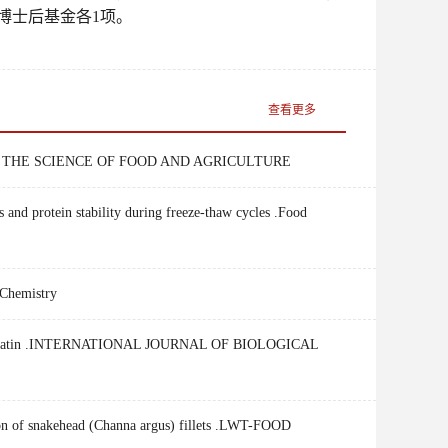
博士后基金各
1
项。
查看更多
OURNAL OF THE SCIENCE OF FOOD AND AGRICULTURE
 and protein stability during freeze-thaw cycles .Food
 Chemistry
dized gelatin .INTERNATIONAL JOURNAL OF BIOLOGICAL
ion of snakehead (Channa argus) fillets .LWT-FOOD