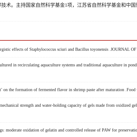
酵技术。主持国家自然科学基金
1
项，江苏省自然科学基金和中国
nergistic effects of Staphylococcus sciuri and Bacillus toyonensis .J
red in recirculating aquaculture systems and traditional aquaculture in ponds
 on the formation of fermented flavor in shrimp paste after maturation .Food
in mechanical strength and water-holding capacity of gels made from oxi
: moderate oxidation of gelatin and controlled release of PAW for preservat