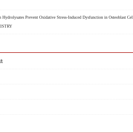
rolysates Prevent Oxidative Stress-Induced Dysfunction in Osteoblast Cells: 
ISTRY
法