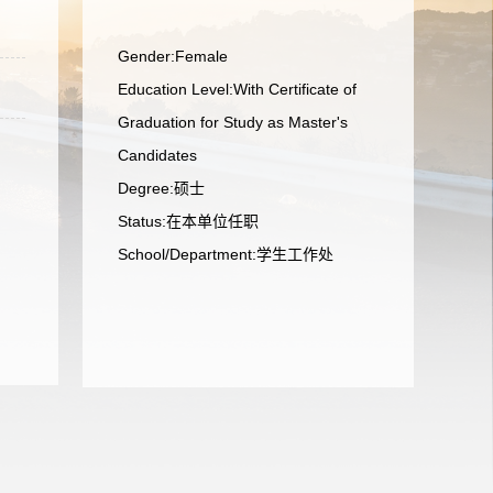
Gender:Female
Education Level:With Certificate of
Graduation for Study as Master's
Candidates
Degree:硕士
Status:在本单位任职
School/Department:学生工作处