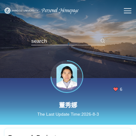
6
董秀娜
The Last Update Time:
2026
-
8
-
3