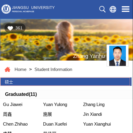
361
Zhang Yanhu
Home
>
Student Information
硕士
Graduated(
11
)
Gu Jiawei
Yuan Yulong
Zhang Ling
周鑫
施展
Jin Xiandi
Chen Zhihao
Duan Xuefei
Yuan Xianghui