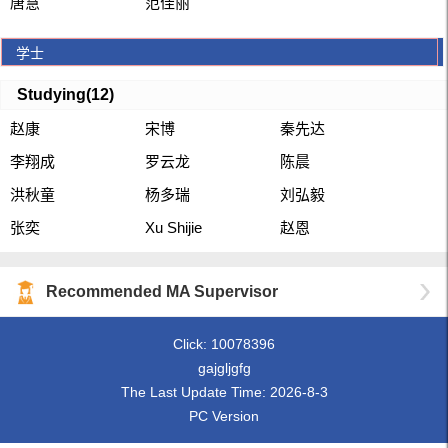
唐慧
范佳丽
学士
Studying(
12
)
赵康
宋博
秦先达
李翔成
罗云龙
陈晨
洪秋童
杨多瑞
刘弘毅
张奕
Xu Shijie
赵恩
Recommended MA Supervisor
Click:
10078396
gajgljgfg
The Last Update Time:
2026
-
8
-
3
PC Version