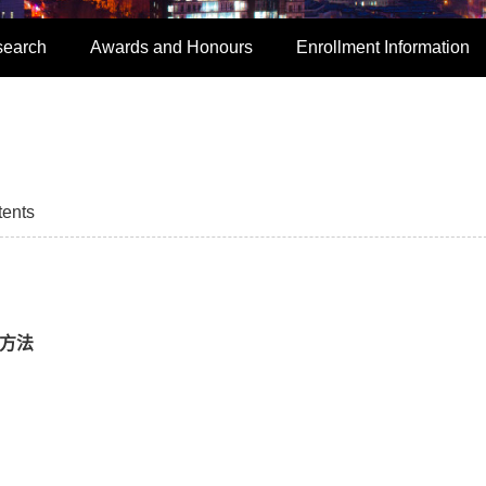
search
Awards and Honours
Enrollment Information
tents
理方法