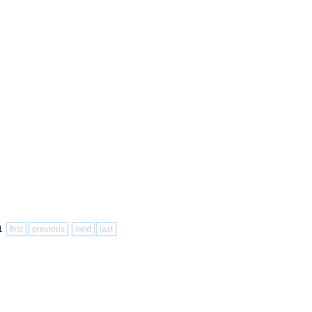
/1
first
previous
next
last