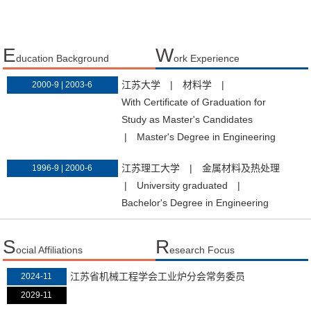
E
W
ducation Background
ork Experience
江苏大学
|
材料学
|
2000-9 | 2003-6
With Certificate of Graduation for
Study as Master's Candidates
|
Master's Degree in Engineering
江苏理工大学
|
金属材料及热处理
1996-9 | 2000-6
|
University graduated
|
Bachelor's Degree in Engineering
S
R
ocial Affiliations
esearch Focus
江苏省机械工程学会工业炉分会常务委员
2024-11
2029-11