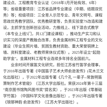
建设点、工程教育专业认证（2018年1月开始有效、6年）
等；省级重要项目：江苏省品牌专业建设（中期、结题双优
秀）等；校级项目：三全育人示范专业、青年文明号、课程
思政优秀教学团队、优秀教研室等，负责实验室7S改造和建
设，主抓学生创新创业活动，力推线上、线下混合式教学
（本专业上线5门，共12门建设课程），推动生产实习和认
识实习的深度产教融合改革，负责金属材料工程专业的文化
建设（毕业生照片墙、贫困生教材资助、重大荣誉铜牌上
墙、资料室建设、老教师荣休仪式等）。2025年设立“起勋
助学金”。金属材料工程专业连续多年排名全国前六。
业余时间开展笛文化研究，担任江苏省竹笛学会理事，
于2016年出版专著《中国笛子艺术大师俞逊发传》(花木兰文
化出版社），于2022年出版专著《几个孔 一辈子--常敦明笛
箫制作艺术管窥》（江苏大学出版社。荣获2024年第十三届
“南京图书馆陶风图书奖”提名奖），于2023年出版《零基础
学竹笛》（中国科学文化音像出版社），于2025年出版专著
《琅琊神韵 俞逊发传》（江苏大学出版社）。