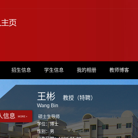
招生信息
学生信息
我的相册
教师博客
王彬
教授（特聘）
Wang Bin
人信息
硕士生导师
MORE +
学位：博士
性别：男