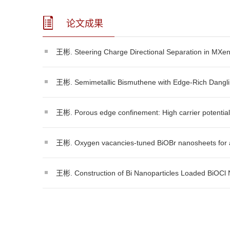
论文成果
王彬. Steering Charge Directional Separation in MXe
王彬. Semimetallic Bismuthene with Edge-Rich Dang
王彬. Porous edge confinement: High carrier potent
王彬. Oxygen vacancies-tuned BiOBr nanosheets for
王彬. Construction of Bi Nanoparticles Loaded BiOC