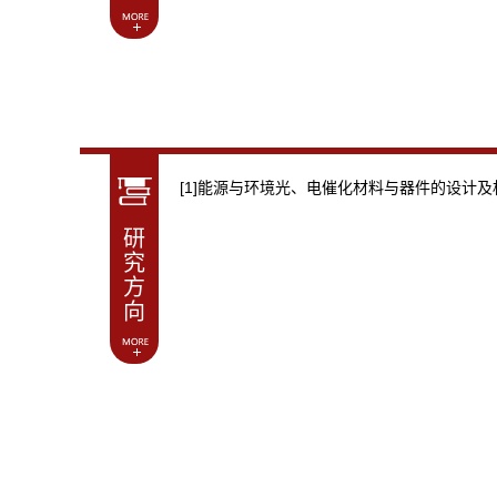
[1]能源与环境光、电催化材料与器件的设计及
研
究
方
向