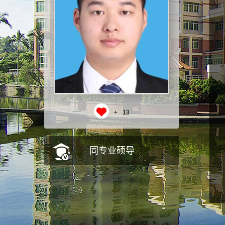
+
13
同专业硕导