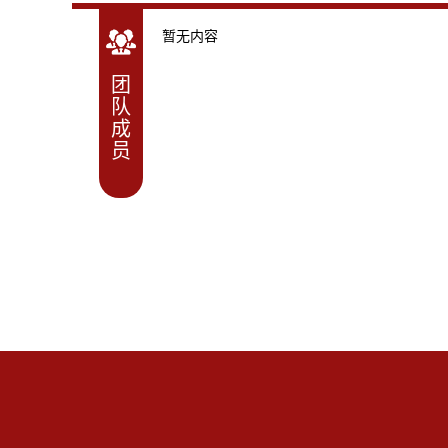
暂无内容
团
队
成
员