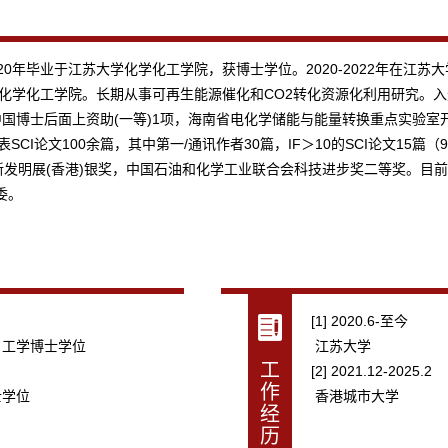
0年毕业于江苏大学化学化工学院，获博士学位。2020-2022年在江苏大学
学化学化工学院。长期从事可再生能源催化和CO2转化资源化利用研究。
上资助(一等)1项，海南省电化学储能与能量转换重点实验室开放基金1项；在Adv. 
g. J.等期刊发表SCI论文100余篇，其中第一/通讯作者30篇，IF＞10的SCI论文
香港)银奖，中国石油和化学工业联合会科技进步奖二等奖。目前担任InfoMat、Nan
编委。
[1] 2020.6-至今
| 工学博士学位
江苏大学
工
[2] 2021.12-2025.2
作
士学位
香港城市大学
经
历