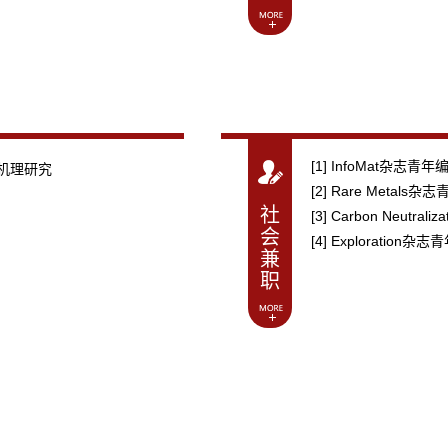
[1] InfoMat杂志青年
机理研究
[2] Rare Metals
社
[3] Carbon Neutra
会
[4] Exploration杂
兼
职