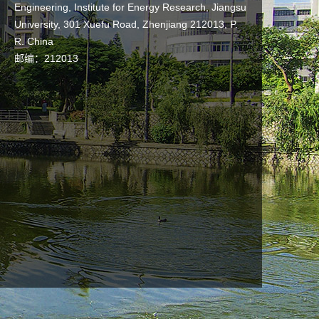
Engineering, Institute for Energy Research, Jiangsu
University, 301 Xuefu Road, Zhenjiang 212013, P.
R. China
邮编：
212013