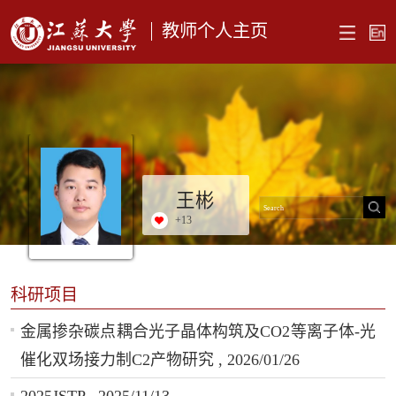
教师个人主页
王彬
+
13
科研项目
金属掺杂碳点耦合光子晶体构筑及CO2等离子体-光
催化双场接力制C2产物研究 , 2026/01/26
2025JSTP , 2025/11/13