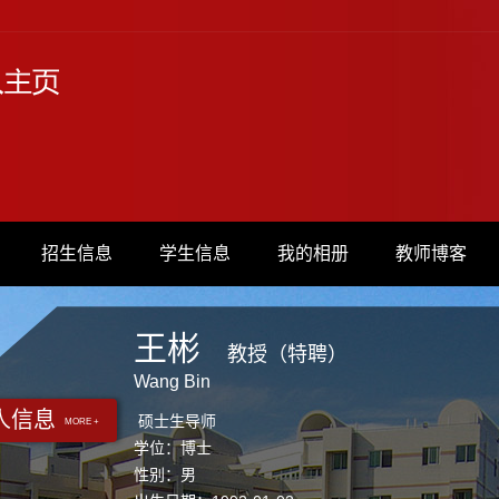
招生信息
学生信息
我的相册
教师博客
王彬
教授（特聘）
Wang Bin
人信息
硕士生导师
MORE +
学位：博士
性别：男