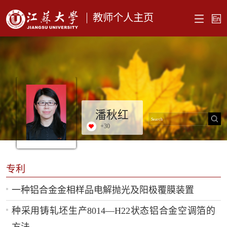
教师个人主页
潘秋红
+
30
专利
一种铝合金金相样品电解抛光及阳极覆膜装置
种采用铸轧坯生产8014—H22状态铝合金空调箔的
方法