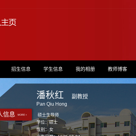
招生信息
学生信息
我的相册
教师博客
潘秋红
副教授
Pan Qiu Hong
人信息
硕士生导师
MORE +
学位：硕士
性别：女