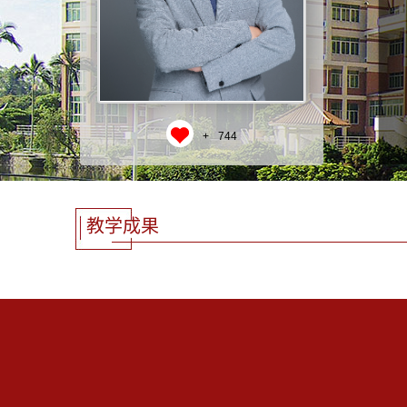
+
744
教学成果