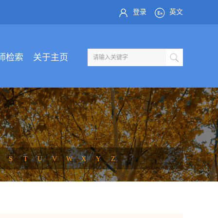
登录
英文
师检索
关于主页
S
T
U
V
W
X
Y
Z