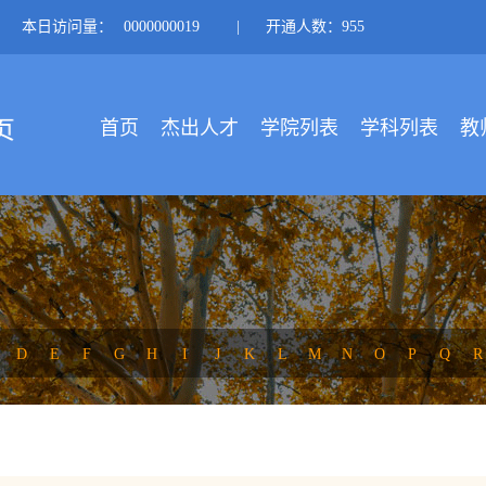
本日访问量：
0000000019
|
开通人数：955
首页
杰出人才
学院列表
学科列表
教
D
E
F
G
H
I
J
K
L
M
N
O
P
Q
R