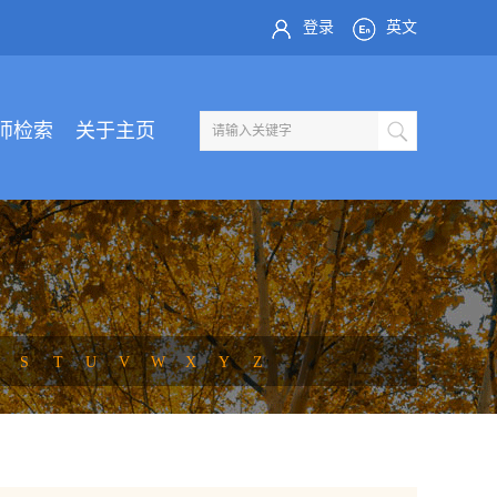
登录
英文
师检索
关于主页
S
T
U
V
W
X
Y
Z