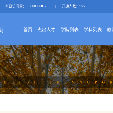
本日访问量：
0000000072
|
开通人数：955
首页
杰出人才
学院列表
学科列表
教
D
E
F
G
H
I
J
K
L
M
N
O
P
Q
R