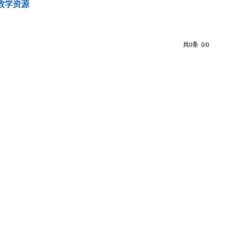
教学资源
共0条 0/0