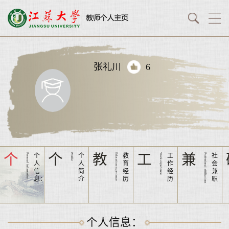
张礼川
6
个
个
教
工
兼
Personal information
个
Profile
个
Education experience
教
Work experience
工
Professional affiliations
社
人
人
育
作
会
信
简
经
经
兼
息：
介
历
历
职
个人信息：