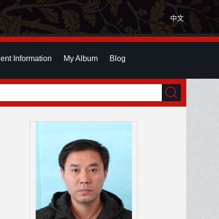
中文
ent Information
My Album
Blog