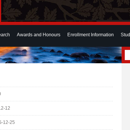
earch
Awards and Honours
Enrollment Information
Stud
0
-12
12-25