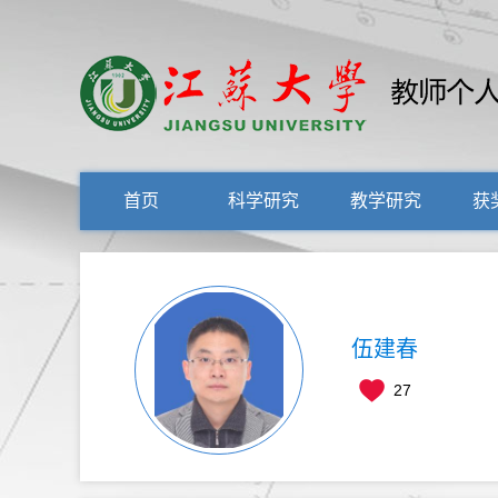
首页
科学研究
教学研究
获
伍建春
27