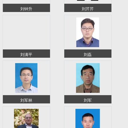
刘钟升
刘芹芹
刘满平
刘磊
刘军林
刘军