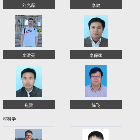
刘光磊
李健
李洪亮
李保家
焦雷
陈飞
材料学