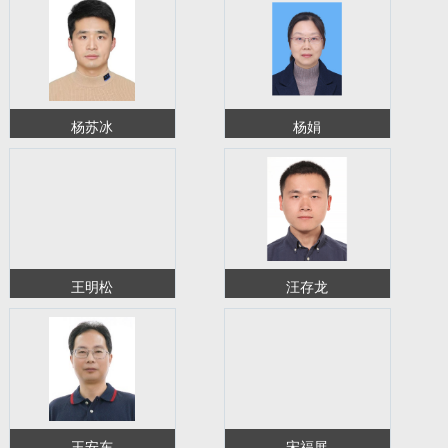
杨苏冰
杨娟
王明松
汪存龙
王安东
宋福展