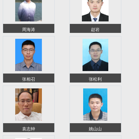
周海涛
赵岩
张相召
张松利
袁志钟
姚山山