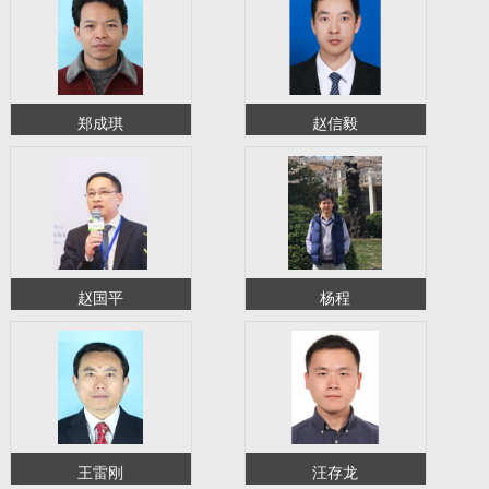
教师博客
郑成琪
赵信毅
赵国平
杨程
王雷刚
汪存龙