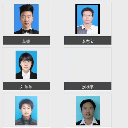
莫曌
李志宝
刘芹芹
刘满平