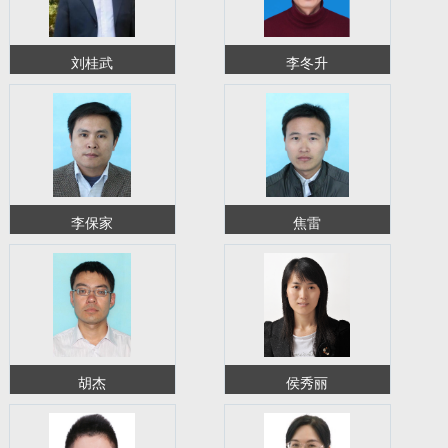
刘桂武
李冬升
李保家
焦雷
胡杰
侯秀丽