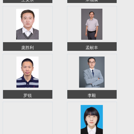
庞胜利
孟献丰
罗锐
李毅