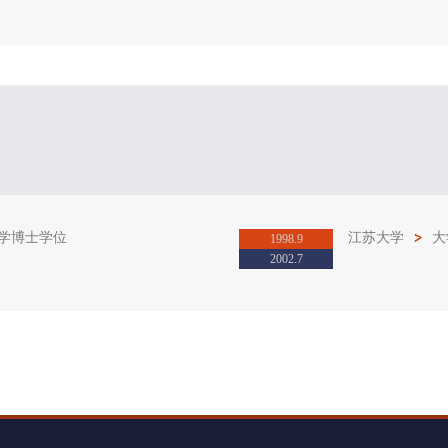
入职时间：2002-07-01
职务：教授
学博士学位
江苏大学
大
1998.9
2002.7