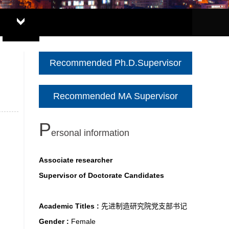
Recommended Ph.D.Supervisor
Recommended MA Supervisor
P
ersonal information
Associate researcher
Supervisor of Doctorate Candidates
Academic Titles :
先进制造研究院党支部书记
Gender :
Female