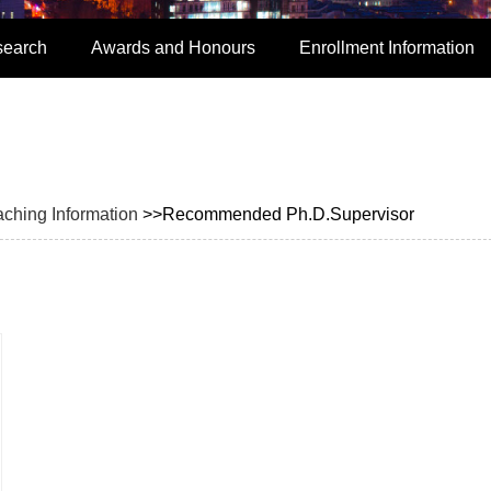
search
Awards and Honours
Enrollment Information
aching Information
>>Recommended Ph.D.Supervisor