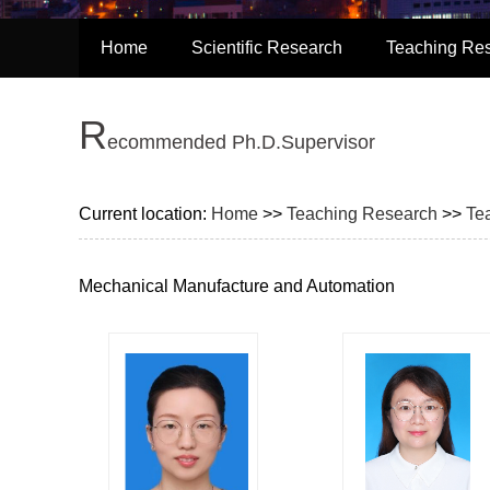
Home
Scientific Research
Teaching Re
R
ecommended Ph.D.Supervisor
Current location:
Home
>>
Teaching Research
>>
Te
Mechanical Manufacture and Automation