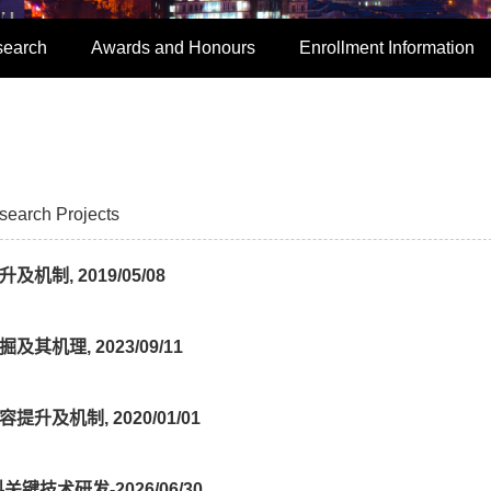
search
Awards and Honours
Enrollment Information
search Projects
, 2019/05/08
机理, 2023/09/11
及机制, 2020/01/01
技术研发-2026/06/30