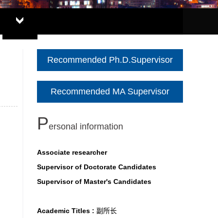
Recommended Ph.D.Supervisor
Recommended MA Supervisor
P
ersonal information
Associate researcher
Supervisor of Doctorate Candidates
Supervisor of Master's Candidates
Academic Titles :
副所长