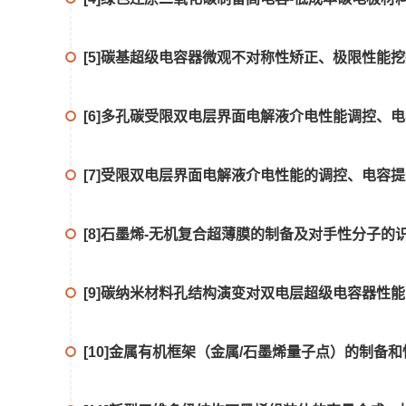
[5]碳基超级电容器微观不对称性矫正、极限性能挖掘及其机理,
[6]多孔碳受限双电层界面电解液介电性能调控、电容提升及
[7]受限双电层界面电解液介电性能的调控、电容提升及机制, Chin
[8]石墨烯-无机复合超薄膜的制备及对手性分子的识别研究
[9]碳纳米材料孔结构演变对双电层超级电容器性能的调控
[10]金属有机框架（金属/石墨烯量子点）的制备和性质研