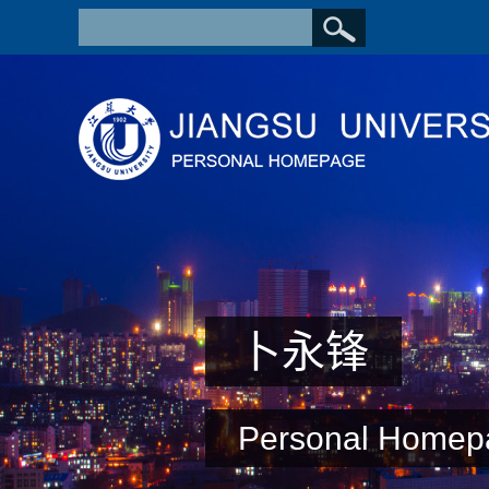
卜永锋
Personal Homep