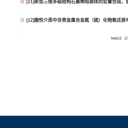
[11]新型三维多级结构石墨烯组装体的宏量合成、机理及
[12]酸性介质中非贵金属合金氮（硫）化物氧还原电催化
total12 1