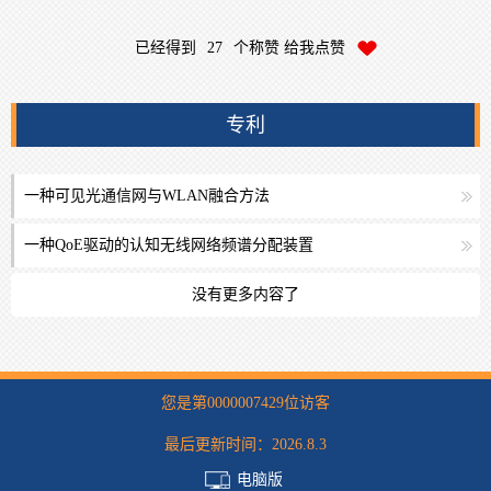
已经得到
27
个称赞 给我点赞
专利
一种可见光通信网与WLAN融合方法
一种QoE驱动的认知无线网络频谱分配装置
没有更多内容了
您是第
0000007429
位访客
最后更新时间：
2026
.
8
.
3
电脑版