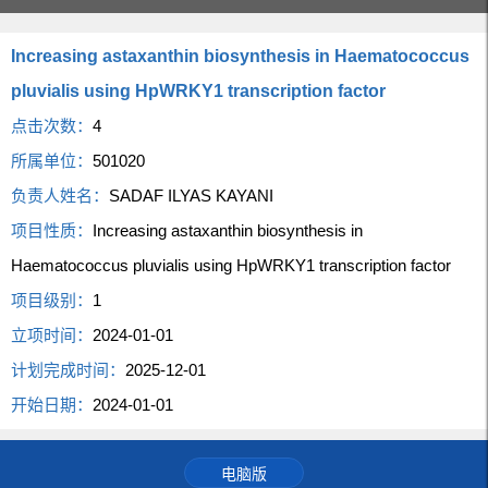
Increasing astaxanthin biosynthesis in Haematococcus
pluvialis using HpWRKY1 transcription factor
点击次数：
4
所属单位：
501020
负责人姓名：
SADAF ILYAS KAYANI
项目性质：
Increasing astaxanthin biosynthesis in
Haematococcus pluvialis using HpWRKY1 transcription factor
项目级别：
1
立项时间：
2024-01-01
计划完成时间：
2025-12-01
开始日期：
2024-01-01
电脑版