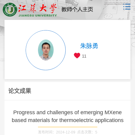
朱脉勇
11
论文成果
Progress and challenges of emerging MXene
based materials for thermoelectric applications
发布时间：2024-12-09 点击次数：
5