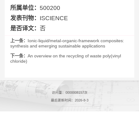
所属单位：
500200
发表刊物：
ISCIENCE
是否译文：
否
上一条：
Ionic-liquid/metal-organic-framework composites:
synthesis and emerging sustainable applications
下一条：
An overview on the recycling of waste poly(vinyl
chloride)
访问量：
0000008157
次
最后更新时间：
2026
-
8
-
3