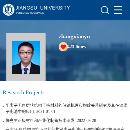
Home
Scientific Research
zhangxiaoyu
Teaching Research
423
times
Awards and Honours
Enrollment Information
Student Information
My Album
Research Projects
Blog
阳离子无序层状结构正极材料的储钠机理和构效关系研究及其在钠离
子电池中的应用, 2021-01-01
快充型正极材料和产业化制备技术研发, 2022-09-20
有序/无序结构调控下层状结构钠离子电池正极材料的储钠机理研究,