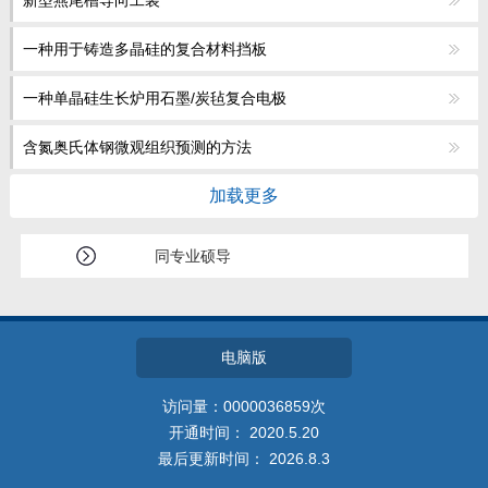
新型燕尾槽导向工装
一种用于铸造多晶硅的复合材料挡板
一种单晶硅生长炉用石墨/炭毡复合电极
含氮奥氏体钢微观组织预测的方法
加载更多
同专业硕导
电脑版
访问量：
0000036859
次
开通时间：
2020
.
5
.
20
最后更新时间：
2026
.
8
.
3