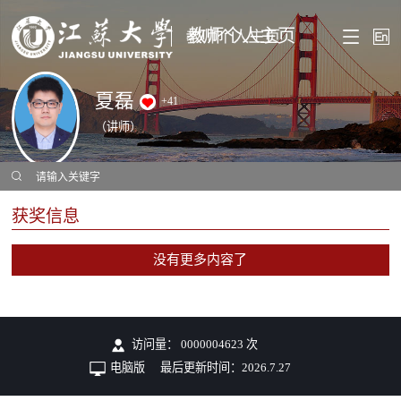
教师个人主页
夏磊
+
41
（讲师）
获奖信息
没有更多内容了
访问量：
0000004623
次
电脑版
最后更新时间：
2026
.
7
.
27