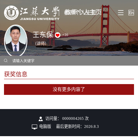
教师个人主页
王东保
+
16
（讲师）
获奖信息
没有更多内容了
访问量：
0000004265
次
电脑版
最后更新时间：
2026
.
8
.
3