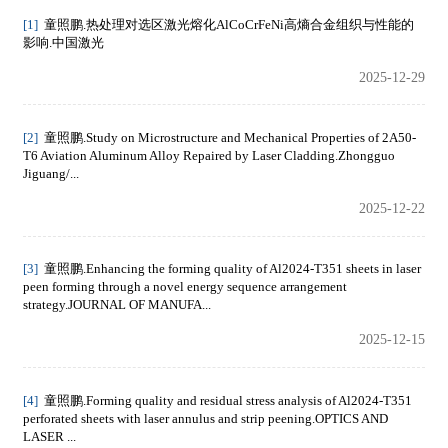
[1]
童照鹏.热处理对选区激光熔化AlCoCrFeNi高熵合金组织与性能的
影响.中国激光
2025-12-29
[2]
童照鹏.Study on Microstructure and Mechanical Properties of 2A50-
T6 Aviation Aluminum Alloy Repaired by Laser Cladding.Zhongguo
Jiguang/...
2025-12-22
[3]
童照鹏.Enhancing the forming quality of Al2024-T351 sheets in laser
peen forming through a novel energy sequence arrangement
strategy.JOURNAL OF MANUFA...
2025-12-15
[4]
童照鹏.Forming quality and residual stress analysis of Al2024-T351
perforated sheets with laser annulus and strip peening.OPTICS AND
LASER ...