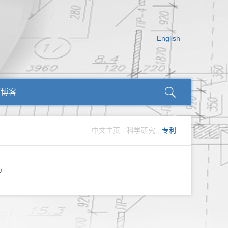
English
师博客
中文主页
-
科学研究
-
专利
0