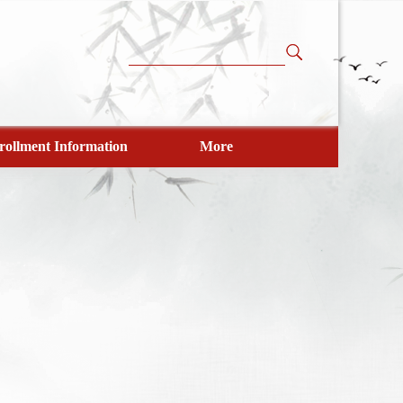
rollment Information
More