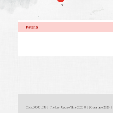
17
Patents
Click:
0000010381
|
The Last Update Time:
2026
-
8
-
3
| Open time:
2020
-
1
-