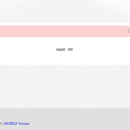
C
total0 0/0
6
|
MOBILE Version