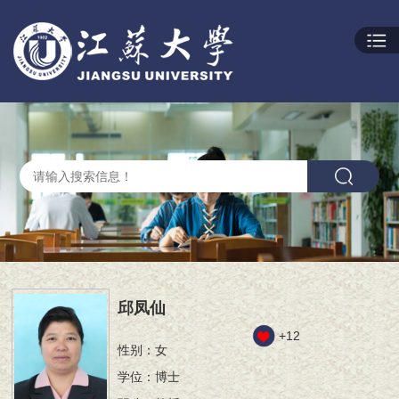
邱凤仙
+
12
性别：女
学位：博士