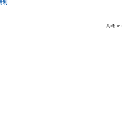
专利
共0条 0/0