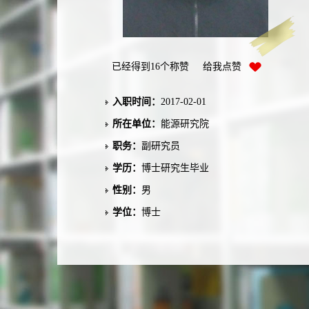
已经得到
16
个称赞 给我点赞
入职时间：
2017-02-01
所在单位：
能源研究院
职务：
副研究员
学历：
博士研究生毕业
性别：
男
学位：
博士
职称：
副教授
在职信息：
在本单位任职
毕业院校：
东南大学
学科：
动力工程及工程热物理