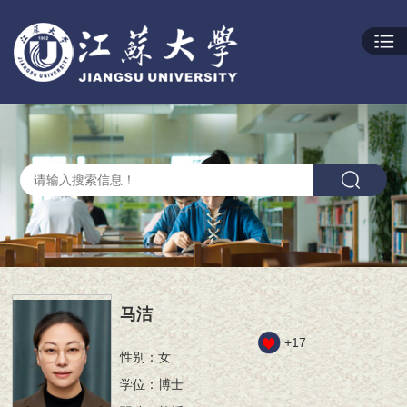
马洁
+
17
性别：女
学位：博士