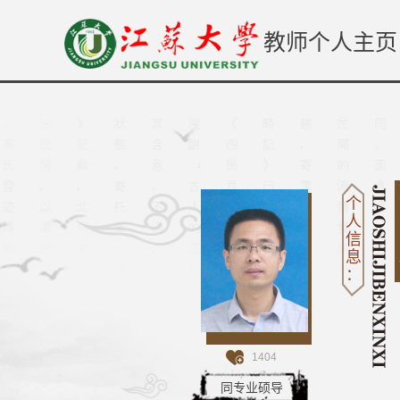
教师个人主页
个
人
信
息
：
1404
同专业硕导