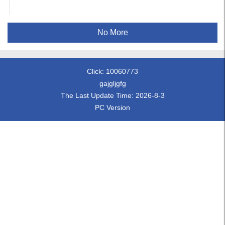
No More
Click:
10060773
gajgljgfg
The Last Update Time:
2026
-
8
-
3
PC Version