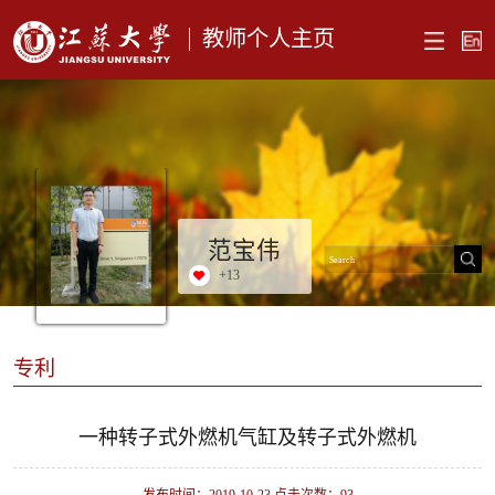
教师个人主页
范宝伟
+
13
专利
一种转子式外燃机气缸及转子式外燃机