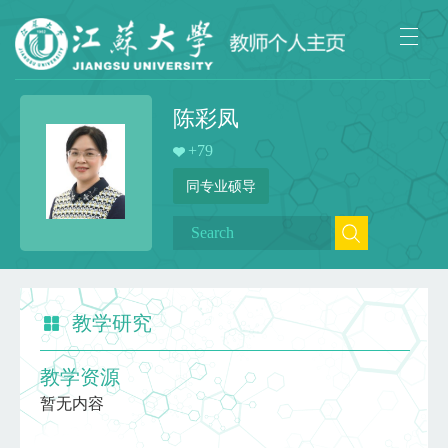
陈彩凤
+
79
同专业硕导
教学研究
教学资源
暂无内容