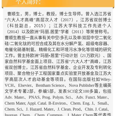
个人简介：
曹顺生，男，博士，教授，博士生导师。曾入选江苏省
“六大人才高峰”高层次人才（2017），江苏省双创博士
（
科技副总，2015
）；江苏大学科技工作先进个人
（2014）以及欧洲“玛丽.居里”学者（2011）等荣誉称号。
曹顺生教授一直从事有关中空/多孔以及单/双层中空二氧化
硅/二氧化钛的可控合成及其在水分解产氢、超级电容器、
电催化硝基制氨、精细化工和环境污水净化等领域的研究
工作。曾主持欧洲“玛丽•居里”行动计划（21万欧元）、国
家自然科学基金面上项目、江苏省“六大人才”高峰，江苏
省双创博士，江苏省自然科学基金、企业开发及专利转化
项目、聚合物分子工程国家重点实验室开放基金及江苏大
学高层次人才启动基金等项目。在国际出版社如
Wiley-
VCH
、
Elsevier
、
Bentham Science
、
Nova Publisher
等主编英
文学术专著2部，参编5部，发表SCI论文100多篇，包括
Adv. Mater、PNAS,
Prog. Polym. Sci
、
Adv. Funct. Mater
、
Chem Mater, Appl. Catal. B-Environ
、
Chem. Eng. J
、
Small
、
Chem. Sci
、
J. Hazard. Mater
、J. Clean. Prod、
Chin. J. Catal
、
Inorgan. Chem、
Chem. Commun
、
J. Mater. Chem
等代表性