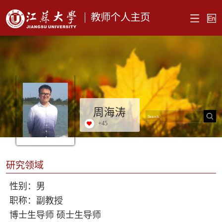
教师个人主页
周海涛
+
45
研究领域
性别：男
职称：副教授
博士生导师 硕士生导师