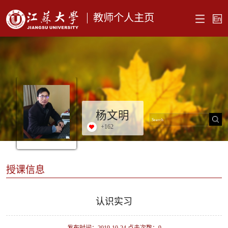
教师个人主页
杨文明
+
162
授课信息
认识实习