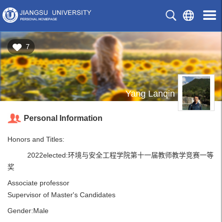
7
Yang Lanqin
Personal Information
Honors and Titles:
2022elected:环境与安全工程学院第十一届教师教学竞赛一等
奖
Associate professor
Supervisor of Master's Candidates
Gender:Male