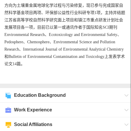
方向为土壤重金属地球化学过程与污染修复，现已参与完成国家自
然科学基金项目两项
、
环保部公益性行业科研专项
1
项，主持并结题
江苏省高等学校自然科学研究面上项目
和
镇江市重点研发计划社会
发展项目
各一项，目前已
以第一或通讯作者于国际知名SCI期刊
Environmental Research
、
Ecotoxicology and Environmental Safety
、
Pedosphere
、
Chemosphere
、
Environmental Science and Pollution
Research
、International Journal of Environmental Analytical Chemistry
和
Bulletin of Environmental Contamination and Toxicology
上发表
学术
论文
14
篇。
Education Background
Work Experience
Social Affiliations