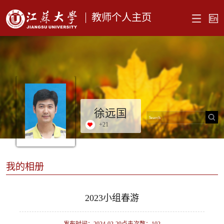
教师个人主页
徐远国
+
21
我的相册
2023小组春游