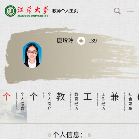
唐玲玲
139
个
个
教
工
兼
Personal information
个
Profile
个
Education experience
教
Work experience
工
Professional affiliations
社
人
人
育
作
会
信
简
经
经
兼
息：
介
历
历
职
个人信息：